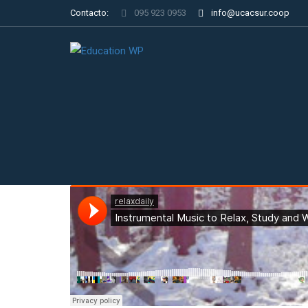
Contacto:
095 923 0953
info@ucacsur.coop