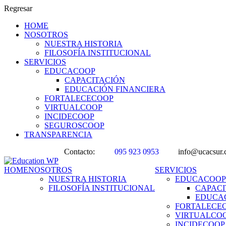
Regresar
HOME
NOSOTROS
NUESTRA HISTORIA
FILOSOFÍA INSTITUCIONAL
SERVICIOS
EDUCACOOP
CAPACITACIÓN
EDUCACIÓN FINANCIERA
FORTALECECOOP
VIRTUALCOOP
INCIDECOOP
SEGUROSCOOP
TRANSPARENCIA
Contacto:
095 923 0953
info@ucacsur.
HOME
NOSOTROS
SERVICIOS
NUESTRA HISTORIA
EDUCACOOP
FILOSOFÍA INSTITUCIONAL
CAPACI
EDUCAC
FORTALECE
VIRTUALCO
INCIDECOOP